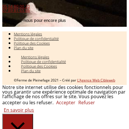
foie gras :
05 54 80 00 20
07 89 81 65 66
Retrouvez-nous pour encore plus
d’actus
Mentions légales
Politique de confidentialité
Politique des Cookies
Plan du site
Mentions légales
Politique de confidentialité
Politique des Cookies
Plan du site
©Ferme de Pleinefage 2021 – Créé par
L’Agence Web Cibleweb
Notre site internet utilise des cookies fonctionnels pour
vous garantir une expérience optimale de navigation par
l’affichage de nos offres sur le site. Vous pouvez les
accepter ou les refuser.
Accepter
Refuser
En savoir plus