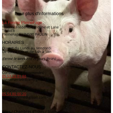
Pour plus d'informations
La Ferme PleineFage
Thierry, Frédéric, Caroline et Lalie
TRIBIER
PleineFage – 24590 PAULIN
HORAIRES
Ouvert du Lundi au Vendredi
De 09h à 12h et de 14h à 18h
(Fermé le week-end et jours fériés)
CONTACTEZ-NOUS
Conserverie
(commandes)
:
05 53 28 81 88
conserverietribier@gmail.com
Comptabilité / Secrétariat :
05 54 80 00 20
comptapleine@gmail.com
Gîtes / Chambres d’hôtes / Stage